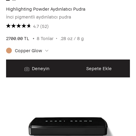
Highlighting Powder Aydınlatıcı Pudra
İnci pigmentli aydınlatıcı pudra
4.7
(52)
2700.00 TL
8 Tonlar
.28 oz / 8 g
Copper Glow
Deneyin
Sepete Ekle