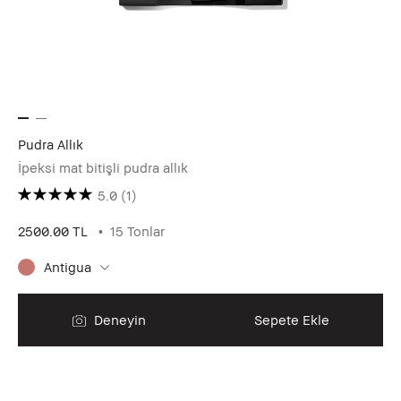
Pudra Allık
İpeksi mat bitişli pudra allık
5.0
(1)
2500.00 TL
15 Tonlar
Antigua
Deneyin
Sepete Ekle