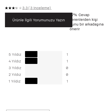
3.3
3 Inceleme
67%
Cevap
verenlerden kişi
Ürünle İlgili Yorumunuzu Yazın
bunu bir arkadaşına
önerir
5 Yıldız
1
4 Yıldız
1
3 Yıldız
0
2 Yıldız
0
1 Yıldız
1