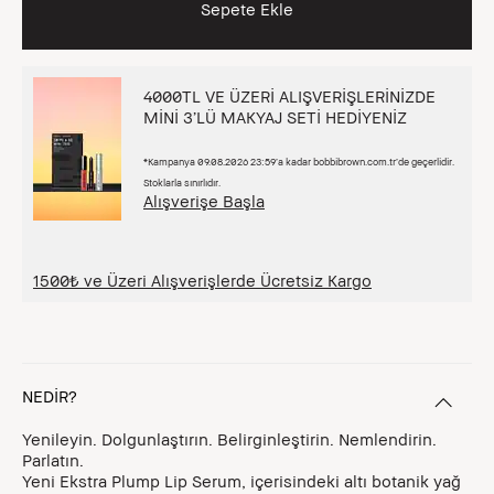
Sepete Ekle
4000TL VE ÜZERİ ALIŞVERİŞLERİNİZDE
MİNİ 3’LÜ MAKYAJ SETİ HEDİYENİZ
*Kampanya 09.08.2026 23:59’a kadar bobbibrown.com.tr’de geçerlidir.
Stoklarla sınırlıdır.
Alışverişe Başla
1500₺ ve Üzeri Alışverişlerde Ücretsiz Kargo
NEDİR?
Yenileyin. Dolgunlaştırın. Belirginleştirin. Nemlendirin.
Parlatın.
Yeni Ekstra Plump Lip Serum, içerisindeki altı botanik yağ