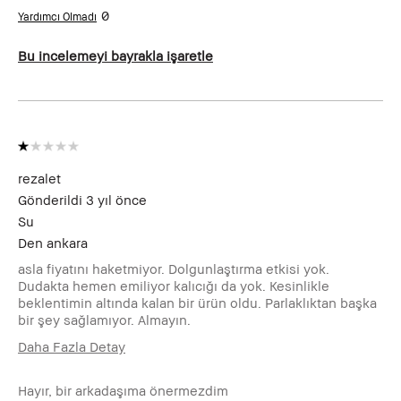
0
Bu incelemeyi bayrakla işaretle
rezalet
Gönderildi
3 yıl önce
Su
Den
ankara
asla fiyatını haketmiyor. Dolgunlaştırma etkisi yok.
Dudakta hemen emiliyor kalıcığı da yok. Kesinlikle
beklentimin altında kalan bir ürün oldu. Parlaklıktan başka
bir şey sağlamıyor. Almayın.
Daha Fazla Detay
Kaç Yaşındasınız?
19-24
Hayır, bir arkadaşıma önermezdim
Cilt Tipiniz
Normal