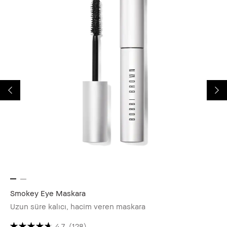
Smokey Eye Maskara
Ex
Uzun süre kalıcı, hacim veren maskara
Ar
4.7
(128)