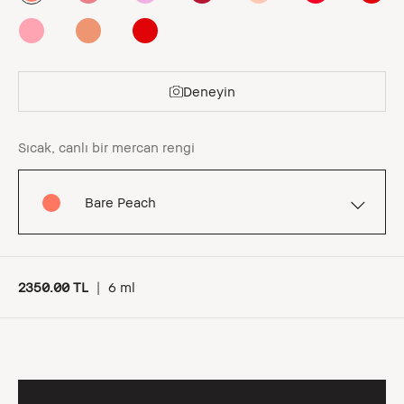
Deneyin
Sıcak, canlı bir mercan rengi
Bare Peach
2350.00 TL
|
6 ml