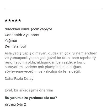
dudakları yumuşacık yapıyor
Gönderildi
2 yıl önce
Yağmur
Den
İstanbul
Asla yapış yapış olmayan, dudakları çok iyi nemlendiren
ve yumuşacık yapan çok güzel bir ürün. bare rapsberry
rengi favorim oldu, aldığımdan beri sadece bunu
sürüyorum. Sadece çok plump etkisi olduğunu
söyleyemeyeceğim ve kalıcılığı da fena değil.
Daha Fazla Detay
Kaç Yaşındasınız?
25-34
Evet, bir arkadaşıma öneririm
Cilt Tipiniz
Normal
Cilt Renginiz
Açık - Orta
Bu yorum size yardımcı olu mu?
Ürünün Faydaları
Kolay Sürülebilir, İYİ HİSSETTİRİR
2