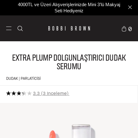
4000TL ve Üzeri Alışverişlerinizde Mini 3’lü Makyaj
Seti Hediyeniz
0
Extra Plump Dolgunlaştırıcı Dudak
Serumu
DUDAK | PARLATICISI
3.3
3 Inceleme