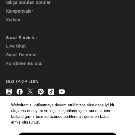
Sıkça Sorulan Sorular
Kampanyalar
Kariyer
Sanal Servisler
Live Chat
Sanal Deneme
Fondöten Bulucu
BİZİ TAKİP EDİN
Websitemizi kullanmaya devam ettiğinizde size daha iyi bir
© Bobbi Brown Kozmetik. Tüm hakları saklıdır.
alışveriş deneyimi ve kişiselleştirilmiş içerik sunmak için
kullandığımız bize ve üçüncü partilere ait çerezleri kabul
KVKK AYDINLATMA METNİ
etmiş olursunuz.
GİZLİLİK
ŞARTLAR & KOŞULLAR
SİTE ÇEREZ YÖNETİMİ