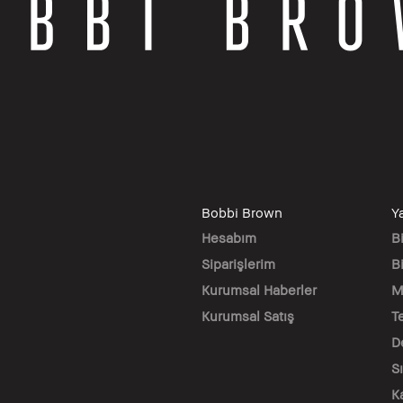
Bobbi Brown
Y
Hesabım
B
Siparişlerim
Bi
Kurumsal Haberler
M
Kurumsal Satış
T
D
S
K