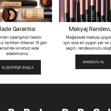
İade Garantisi
Makyaj Randev
nleri siparişinizi teslim
Mağazada makyaj uygul
nız tarihten itibaren 15 gün
için size en uygun yer ve
erisinde ücretsiz iade
seçin, randevunuzu oluş
edebilirsiniz.
RANDEVU AL
ALIŞVERİŞE BAŞLA