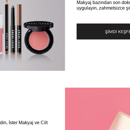
Makyaj bazından son dokun
uygulayın, zahmetsizce şı
ŞİMDİ KEŞF
in, İster Makyaj ve Cilt