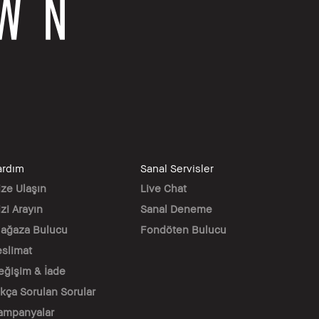
ardım
Sanal Servisler
ize Ulaşın
Live Chat
zi Arayın
Sanal Deneme
ağaza Bulucu
Fondöten Bulucu
eslimat
eğişim & İade
ıkça Sorulan Sorular
ampanyalar