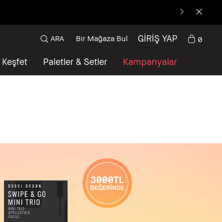
GİRİŞ YAP
ARA
Bir Mağaza Bul
0
Keşfet
Paletler & Setler
Kampanyalar