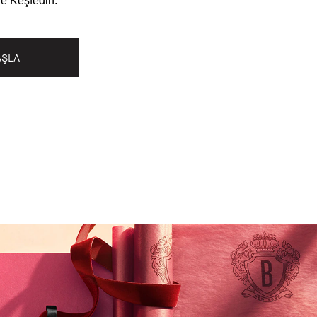
le Keşfedin.
AŞLA