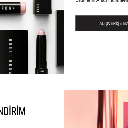
Ürünlerini Artan İndirimler
ALIŞVERİŞE B
İNDİRİM