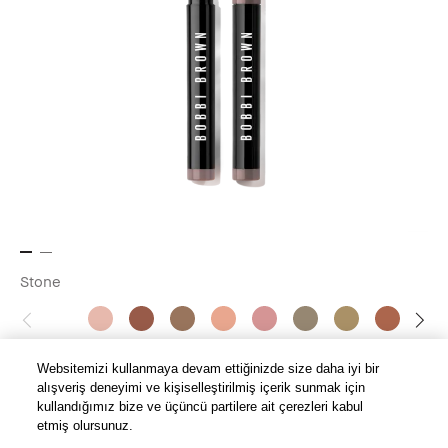
Stone
Websitemizi kullanmaya devam ettiğinizde size daha iyi bir
alışveriş deneyimi ve kişiselleştirilmiş içerik sunmak için
Long-Wear Cream Shadow Stick Kalem Göz Farı
kullandığımız bize ve üçüncü partilere ait çerezleri kabul
Hızlı ve pratik uygulama için kalem göz farı
etmiş olursunuz.