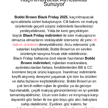
Sunuyor
Bobbi Brown Black Friday 2025
, kaçırılmayacak
ayrıcalıklarla sizleri buluşturuyor. Cilt bakımı ve makyaj
ürünlerinde geçerli sürpriz indirimlerle favorilerinizi
yenileyebilirsiniz. Yılda bir kere gerçekleşen
büyük
Black Friday indirimleri
ile ister makyajınızın
olmazsa olmazlarını stoklayabilir isterseniz de yeni
cilt
bakım ürünlerini
deneyebilirsiniz. Arzu ederseniz çok
satanları keşfedebilir, Bobbi Brown’un en sevilen
ürünleriyle tanışma fırsatı elde edebilirsiniz.
Black Friday haftasına özel olarak hazırlanan
Bobbi
Brown indirimleri;
rujlardan maskaralara,
aydınlatıcılardan farlara, fondötenlerden BB & CC
kremlere birçok ürünü kapsıyor. İnanılmaz indirimlerle
keyifli alışveriş deneyimi yaşamak için tüm bu ürünleri
ve daha fazlasını keşfedebilirsiniz. Bobbi Brown'un en
çok tercih edilen rujları ile gündüz ya da geceye
hazırlanabilir, çeşitli makyaj görünümlerinizi en iyi şekilde
tamamlayabilirsiniz. Uzun süre kalıcı ve kırışmaya karşı
dayanıklı göz farları ile ise gün boyu göz alıcı bakışlara
sahip olabilirsiniz. Eyeliner, göz kalemi, far