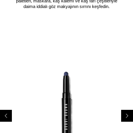
paletleri, maskara, kaş kalemi ve kaş farı çeşitleriyle
daima iddialı göz makyajının sırrını keşfedin.