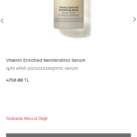
Vitamin Enriched Nemlendirici Serum
Vi
Işıltı etkili pürüzsüzleştirici serum
Ne
4750.00 TL
32
Stoklarda Mevcut Değil