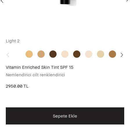
Light 2
Ne
Vitamin Enriched Skin Tint SPF 15
Vi
Nemlendirici cilt renklendirici
Ne
2950.00 TL
26
Sto
Sepete Ekle