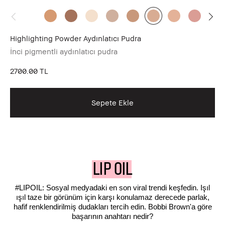
Highlighting Powder Aydınlatıcı Pudra
Ex
İnci pigmentli aydınlatıcı pudra
Re
2700.00 TL
70
Sepete Ekle
LIP OIL
#LIPOIL: Sosyal medyadaki en son viral trendi keşfedin. Işıl
ışıl taze bir görünüm için karşı konulamaz derecede parlak,
hafif renklendirilmiş dudakları tercih edin. Bobbi Brown'a göre
başarının anahtarı nedir?