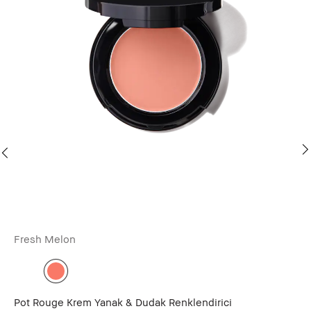
Vi
Fresh Melon
Işı
47
Pot Rouge Krem Yanak & Dudak Renklendirici