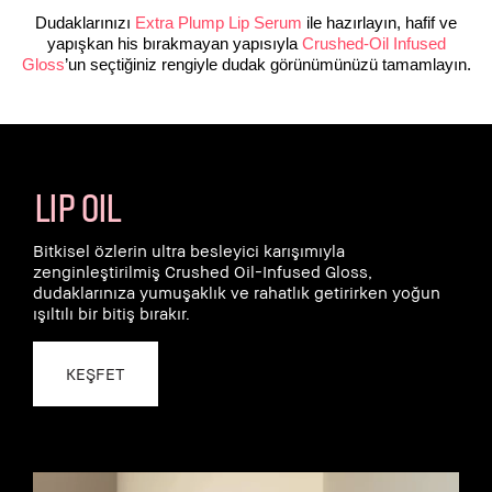
Dudaklarınızı
Extra Plump Lip Serum
ile hazırlayın, hafif ve
yapışkan his bırakmayan yapısıyla
Crushed-Oil Infused
Gloss
’un seçtiğiniz rengiyle dudak görünümünüzü tamamlayın.
LIP OIL
Bitkisel özlerin ultra besleyici karışımıyla
zenginleştirilmiş Crushed Oil-Infused Gloss,
dudaklarınıza yumuşaklık ve rahatlık getirirken yoğun
ışıltılı bir bitiş bırakır.
KEŞFET