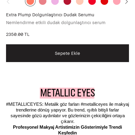
Extra Plump Dolgunlaştırıcı Dudak Serumu
Cr
Nemlendirme etkili dudak dolgunlaştırıcı serum
Ne
2350.00 TL
21
Sepete Ekle
METALLIC EYES
#METALLICEYES: Metalik göz farları #metalliceyes ile makyaj
trendlerine dönüş yapıyor. Bu trend, ışıltılı bitişli farlar
sayesinde gözü aydınlatır ve gözlerinizin çekiciliğini ortaya
çıkarır.
Profesyonel Makyaj Artistimizin Gösterimiyle Trendi
Keşfedin