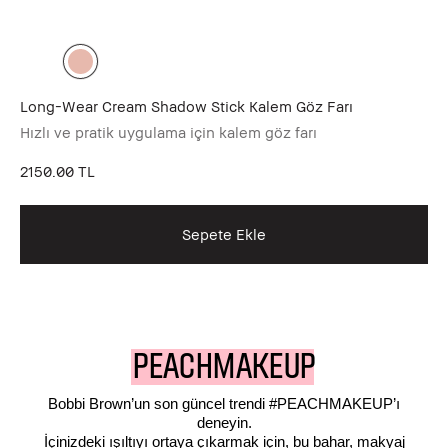
Long-Wear Cream Shadow Stick Kalem Göz Farı
Lo
Hızlı ve pratik uygulama için kalem göz farı
Uy
2150.00 TL
21
Sepete Ekle
PEACHMAKEUP
Bobbi Brown’un son güncel trendi #PEACHMAKEUP’ı
deneyin.
İçinizdeki ışıltıyı ortaya çıkarmak için, bu bahar, makyaj