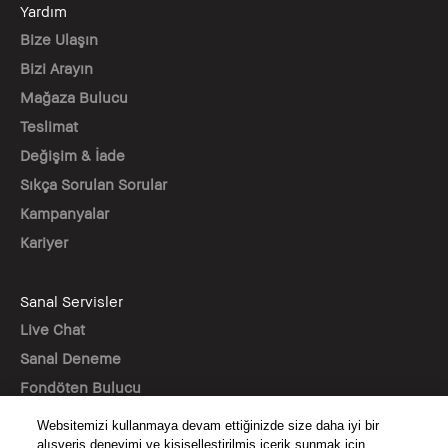
Yardım
Bize Ulaşın
Bizi Arayın
Mağaza Bulucu
Teslimat
Değişim & İade
Sıkça Sorulan Sorular
Kampanyalar
Kariyer
Sanal Servisler
Live Chat
Sanal Deneme
Fondöten Bulucu
Websitemizi kullanmaya devam ettiğinizde size daha iyi bir
BİZİ TAKİP EDİN
alışveriş deneyimi ve kişiselleştirilmiş içerik sunmak için