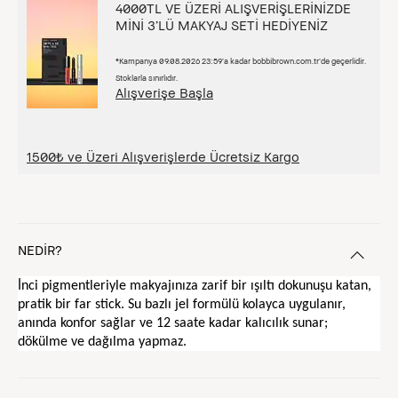
4000TL VE ÜZERİ ALIŞVERİŞLERİNİZDE
MİNİ 3’LÜ MAKYAJ SETİ HEDİYENİZ
*Kampanya 09.08.2026 23:59’a kadar bobbibrown.com.tr’de geçerlidir.
Stoklarla sınırlıdır.
Alışverişe Başla
1500₺ ve Üzeri Alışverişlerde Ücretsiz Kargo
NEDİR?
İnci pigmentleriyle makyajınıza zarif bir ışıltı dokunuşu katan,
pratik bir far stick. Su bazlı jel formülü kolayca uygulanır,
anında konfor sağlar ve 12 saate kadar kalıcılık sunar;
dökülme ve dağılma yapmaz.