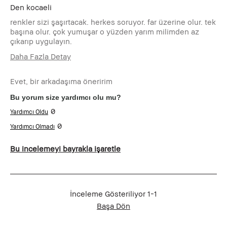
Den
kocaeli
renkler sizi şaşırtacak. herkes soruyor. far üzerine olur. tek
başına olur. çok yumuşar o yüzden yarım milimden az
çıkarıp uygulayın.
Daha Fazla Detay
Kaç
45-54
Yaşındasınız?
Evet, bir arkadaşıma öneririm
Cilt Tipiniz
Kuru
Bu yorum size yardımcı olu mu?
Cilt Renginiz
Açık - Orta
0
Cilt Sorununuz
Anti-Aging, Hiperpigmentasyon, Renk
Eşitsizliği
0
Ürünün
Anında Sonuç, Basit ve Dayanıklı,
Faydaları
Doğal Işıltı, Kolay Sürülebilir, Long-
Bu incelemeyi bayrakla işaretle
Wear, İYİ HİSSETTİRİR
İnceleme Gösteriliyor
1-1
Başa Dön