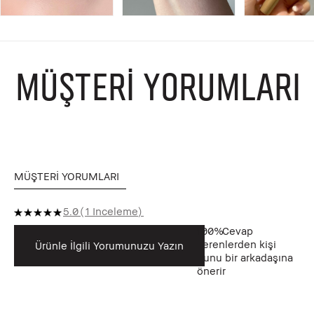
MÜŞTERI YORUMLARI
MÜŞTERI YORUMLARI
5.0
1 Inceleme
100%
Cevap
verenlerden kişi
Ürünle İlgili Yorumunuzu Yazın
bunu bir arkadaşına
önerir