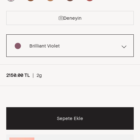
Deneyin
Brilliant Violet
2150.00 TL
|
2g
Sepete Ekle