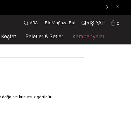
GİRİŞ YAP
ARA
Bir Mağaza Bul
0
Keşfet
Paletler & Setler
Kampanyalar
lt doğal ve kusursuz görünür.