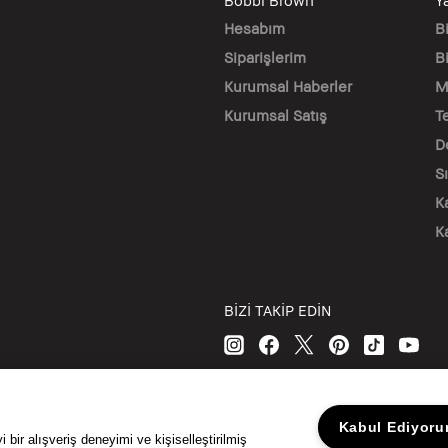
Bobbi Brown
Y
Hesabım
B
Siparişlerim
Bi
Kurumsal Haberler
M
Kurumsal Satış
T
D
S
K
K
BİZİ TAKİP EDİN
Kabul Ediyor
© Bobbi Brown Kozmetik. Tüm hakları sakl
bir alışveriş deneyimi ve kişiselleştirilmiş