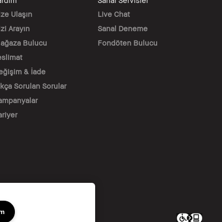
ardım
Sanal Servisler
ize Ulaşın
Live Chat
zi Arayın
Sanal Deneme
ağaza Bulucu
Fondöten Bulucu
eslimat
eğişim & İade
ıkça Sorulan Sorular
ampanyalar
ariyer
um
ıdır.