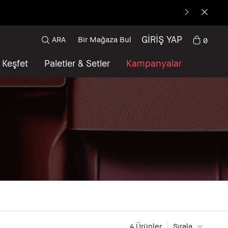
GİRİŞ YAP
ARA
Bir Mağaza Bul
0
Keşfet
Paletler & Setler
Kampanyalar
4
 Ürünler
Sırala