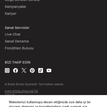
Kampanyalar
Kariyer
Sanal Servisler
Live Chat
Sanal Deneme
Fondöten Bulucu
BİZİ TAKİP EDİN
© Bobbi Brown Kozmetik. Tüm hakları saklıdır.
KVKK AYDINLATMA METNİ
GİZLİLİK
ŞARTLAR & KOŞULLAR
SİTE ÇEREZ YÖNETİMİ
Websitemizi kullanmaya devam ettiğinizde size daha iyi bir
alışveriş deneyimi ve kişiselleştirilmiş içerik sunmak için