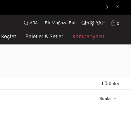
GİRİŞ YAP
ARA
Bir Mağaza Bul
0
Keşfet
Paletler & Setler
Kampanyalar
1
Ürünler
Sırala