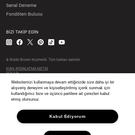
Sanal Deneme
Fondöten Bulucu
BİZİ TAKİP EDİN
© Bobbi Brown Kozmetik. Tüm hakları saklıdır.
KVKK AYDINLATMA METNİ
GİZLİLİK
ŞARTLAR & KOŞULLAR
SİTE ÇEREZ YÖNETİMİ
Websitemizi kullanmaya devam ettiğinizde size daha iyi bir
alışveriş deneyimi ve kişiselleştirilmiş içerik sunmak için
kullandığımız bize ve üçüncü partilere ait çerezleri kabul
etmiş olursunuz.
Kabul Ediyorum