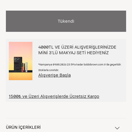
Tükendi
4000TL VE ÜZERİ ALIŞVERİŞLERİNİZDE
MİNİ 3’LÜ MAKYAJ SETİ HEDİYENİZ
*Kampanya 09.08.2026 23:59’a kadar bobbibrown.com.tr’de geçerlidir.
Stoklarla sınırlıdır.
Alışverişe Başla
1500₺ ve Üzeri Alışverişlerde Ücretsiz Kargo
ÜRÜN İÇERİKLERİ