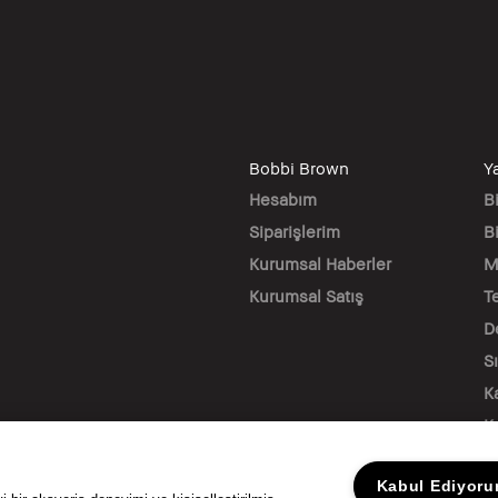
Bobbi Brown
Y
Hesabım
B
Siparişlerim
Bi
Kurumsal Haberler
M
Kurumsal Satış
T
D
S
K
K
Kabul Ediyor