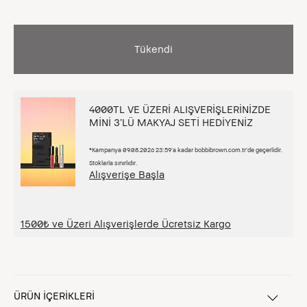
Tükendi
4000TL VE ÜZERİ ALIŞVERİŞLERİNİZDE
MİNİ 3’LÜ MAKYAJ SETİ HEDİYENİZ
*Kampanya 09.08.2026 23:59’a kadar bobbibrown.com.tr’de geçerlidir.
Stoklarla sınırlıdır.
Alışverişe Başla
1500₺ ve Üzeri Alışverişlerde Ücretsiz Kargo
ÜRÜN İÇERİKLERİ