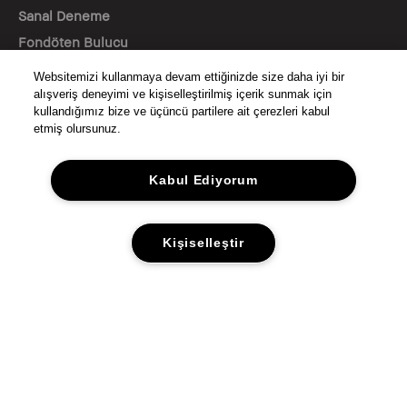
Sanal Deneme
Fondöten Bulucu
Websitemizi kullanmaya devam ettiğinizde size daha iyi bir
BİZİ TAKİP EDİN
alışveriş deneyimi ve kişiselleştirilmiş içerik sunmak için
kullandığımız bize ve üçüncü partilere ait çerezleri kabul
etmiş olursunuz.
© Bobbi Brown Kozmetik. Tüm hakları saklıdır.
Kabul Ediyorum
KVKK AYDINLATMA METNİ
GİZLİLİK
ŞARTLAR & KOŞULLAR
Kişiselleştir
SİTE ÇEREZ YÖNETİMİ