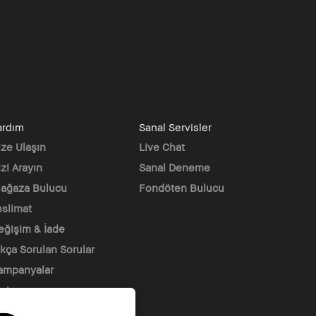
ardım
Sanal Servisler
ize Ulaşın
Live Chat
zi Arayın
Sanal Deneme
ağaza Bulucu
Fondöten Bulucu
eslimat
eğişim & İade
ıkça Sorulan Sorular
ampanyalar
ariyer