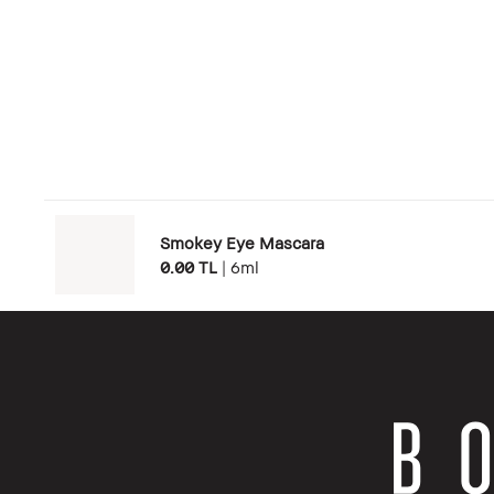
Smokey Eye Mascara
0.00 TL
|
6ml