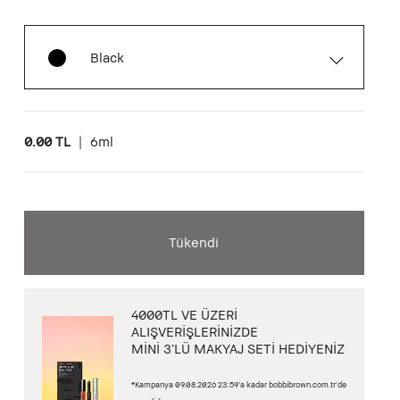
Black
0.00 TL
|
6ml
Tükendi
4000TL VE ÜZERİ
ALIŞVERİŞLERİNİZDE
MİNİ 3’LÜ MAKYAJ SETİ HEDİYENİZ
*Kampanya 09.08.2026 23:59’a kadar bobbibrown.com.tr’de