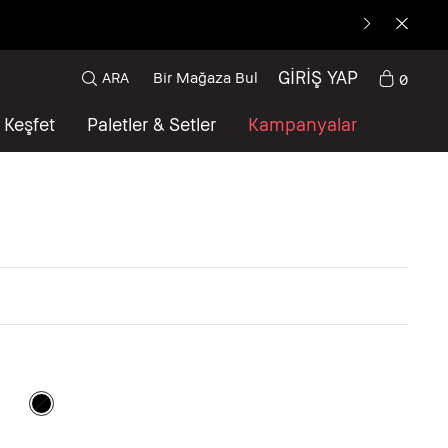
GİRİŞ YAP
ARA
Bir Mağaza Bul
0
Keşfet
Paletler & Setler
Kampanyalar