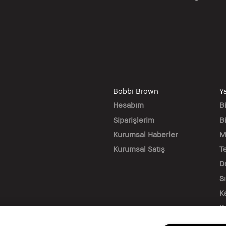
Bobbi Brown
Y
Hesabım
B
Siparişlerim
Bi
Kurumsal Haberler
M
Kurumsal Satış
T
D
S
K
K