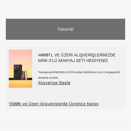
Tükendi
4000TL VE ÜZERİ ALIŞVERİŞLERİNİZDE
MİNİ 3’LÜ MAKYAJ SETİ HEDİYENİZ
*Kampanya 09.08.2026 23:59’a kadar bobbibrown.com.tr’de geçerlidir.
Stoklarla sınırlıdır.
Alışverişe Başla
1500₺ ve Üzeri Alışverişlerde Ücretsiz Kargo