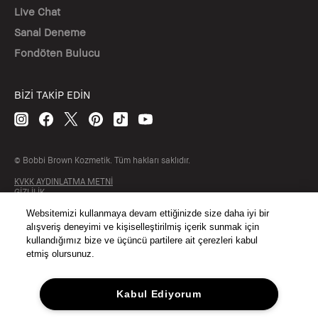
Live Chat
Sanal Deneme
Fondöten Bulucu
BİZİ TAKİP EDİN
© Bobbi Brown Kozmetik. Tüm hakları saklıdır.
KVKK AYDINLATMA METNİ
GİZLİLİK
ŞARTLAR & KOŞULLAR
SİTE ÇEREZ YÖNETİMİ
Websitemizi kullanmaya devam ettiğinizde size daha iyi bir
alışveriş deneyimi ve kişiselleştirilmiş içerik sunmak için
kullandığımız bize ve üçüncü partilere ait çerezleri kabul
etmiş olursunuz.
Kabul Ediyorum