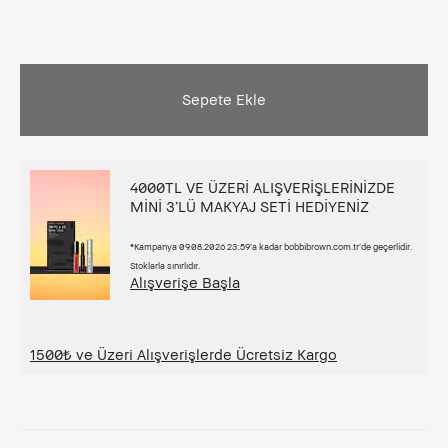
Sepete Ekle
4000TL VE ÜZERİ ALIŞVERİŞLERİNİZDE
MİNİ 3’LÜ MAKYAJ SETİ HEDİYENİZ
*Kampanya 09.08.2026 23:59’a kadar bobbibrown.com.tr’de geçerlidir.
Stoklarla sınırlıdır.
Alışverişe Başla
1500₺ ve Üzeri Alışverişlerde Ücretsiz Kargo