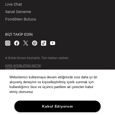
Live Chat
Sanal Deneme
Fondöten Bulucu
BİZİ TAKİP EDİN
© Bobbi Brown Kozmetik. Tüm hakları saklıdır.
KVKK AYDINLATMA METNİ
GİZLİLİK
ŞARTLAR & KOŞULLAR
SİTE ÇEREZ YÖNETİMİ
Websitemizi kullanmaya devam ettiğinizde size daha iyi bir
alışveriş deneyimi ve kişiselleştirilmiş içerik sunmak için
kullandığımız bize ve üçüncü partilere ait çerezleri kabul
etmiş olursunuz.
Kabul Ediyorum