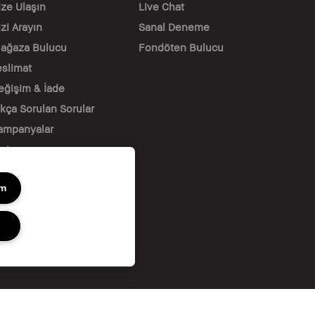
ize Ulaşın
Live Chat
zi Arayın
Sanal Deneme
ağaza Bulucu
Fondöten Bulucu
eslimat
eğişim & İade
ıkça Sorulan Sorular
ampanyalar
ariyer
um
ıdır.
ARTLAR & KOŞULLAR
SİTE ÇEREZ YÖNETİMİ