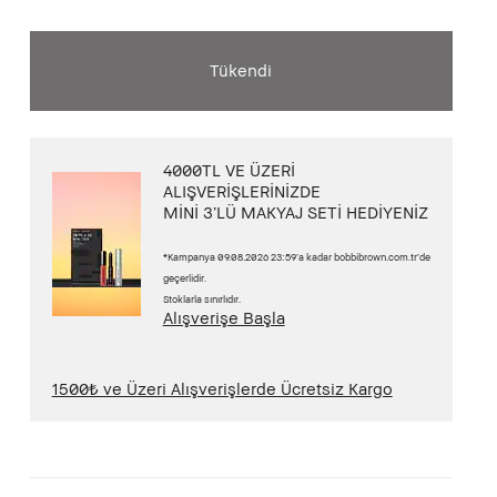
Tükendi
4000TL VE ÜZERİ
ALIŞVERİŞLERİNİZDE
MİNİ 3’LÜ MAKYAJ SETİ HEDİYENİZ
*Kampanya 09.08.2026 23:59’a kadar bobbibrown.com.tr’de
geçerlidir.
Stoklarla sınırlıdır.
Alışverişe Başla
1500₺ ve Üzeri Alışverişlerde Ücretsiz Kargo