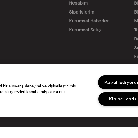
Hesabım
B
Siparişlerim
Bi
Kurumsal Haberler
M
Kurumsal Satış
T
D
S
K
K
Kabul Ediyor
bir alışveriş deneyimi ve kişiselleştirilmiş
BİZİ TAKİP EDİN
re ait çerezleri kabul etmiş olursunuz.
Kişiselleştir
© Bobbi Brown Kozmetik. Tüm hakları sakl
KVKK AYDINLATMA METNİ
GİZLİLİK
Ş