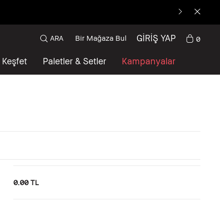
GİRİŞ YAP
ARA
Bir Mağaza Bul
0
Keşfet
Paletler & Setler
Kampanyalar
0.00 TL