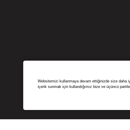
Websitemizi kullanmaya devam ettiğinizde size daha iyi 
içerik sunmak için kullandığımız bize ve üçüncü partile
LOKASYON SEÇİN