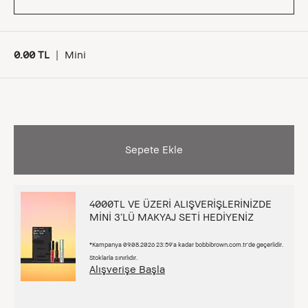
0.00 TL
|
Mini
Sepete Ekle
4000TL VE ÜZERİ ALIŞVERİŞLERİNİZDE
MİNİ 3’LÜ MAKYAJ SETİ HEDİYENİZ
*Kampanya 09.08.2026 23:59’a kadar bobbibrown.com.tr’de geçerlidir.
Stoklarla sınırlıdır.
Alışverişe Başla