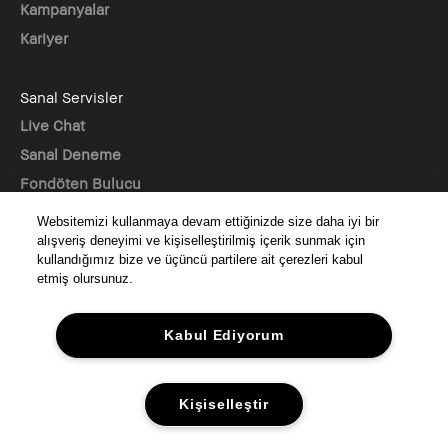
Kampanyalar
Kariyer
Sanal Servisler
Live Chat
Sanal Deneme
Fondöten Bulucu
Websitemizi kullanmaya devam ettiğinizde size daha iyi bir
BİZİ TAKİP EDİN
alışveriş deneyimi ve kişiselleştirilmiş içerik sunmak için
kullandığımız bize ve üçüncü partilere ait çerezleri kabul
etmiş olursunuz.
© Bobbi Brown Kozmetik. Tüm hakları saklıdır.
Kabul Ediyorum
KVKK AYDINLATMA METNİ
GİZLİLİK
ŞARTLAR & KOŞULLAR
Kişiselleştir
SİTE ÇEREZ YÖNETİMİ