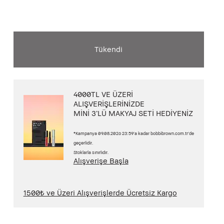
Tükendi
4000TL VE ÜZERİ
ALIŞVERİŞLERİNİZDE
MİNİ 3’LÜ MAKYAJ SETİ HEDİYENİZ
*Kampanya 09.08.2026 23:59’a kadar bobbibrown.com.tr’de
geçerlidir.
Stoklarla sınırlıdır.
Alışverişe Başla
1500₺ ve Üzeri Alışverişlerde Ücretsiz Kargo