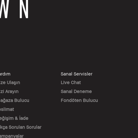
ardım
Sanal Servisler
ize Ulaşın
Live Chat
zi Arayın
Sanal Deneme
ağaza Bulucu
Fondöten Bulucu
eslimat
eğişim & İade
ıkça Sorulan Sorular
ampanyalar