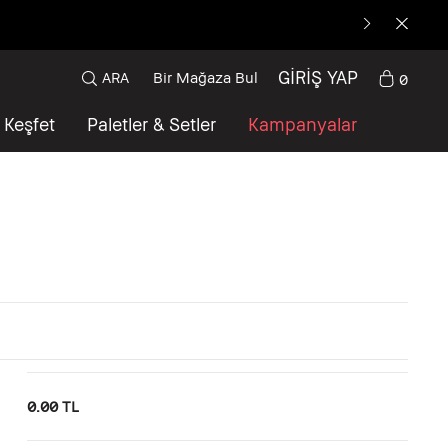
GİRİŞ YAP
ARA
Bir Mağaza Bul
0
Keşfet
Paletler & Setler
Kampanyalar
0.00 TL