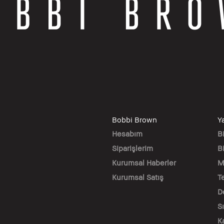
Bobbi Brown
Y
Hesabım
B
Siparişlerim
Bi
Kurumsal Haberler
M
Kurumsal Satış
T
D
S
K