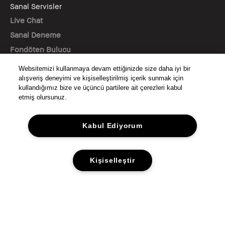
Sanal Servisler
Live Chat
Sanal Deneme
Fondöten Bulucu
Websitemizi kullanmaya devam ettiğinizde size daha iyi bir
BİZİ TAKİP EDİN
alışveriş deneyimi ve kişiselleştirilmiş içerik sunmak için
kullandığımız bize ve üçüncü partilere ait çerezleri kabul
etmiş olursunuz.
© Bobbi Brown Kozmetik. Tüm hakları saklıdır.
Kabul Ediyorum
KVKK AYDINLATMA METNİ
GİZLİLİK
ŞARTLAR & KOŞULLAR
Kişiselleştir
SİTE ÇEREZ YÖNETİMİ