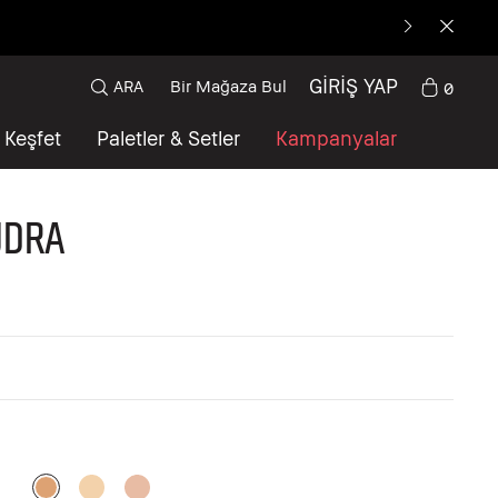
GİRİŞ YAP
ARA
Bir Mağaza Bul
0
Keşfet
Paletler & Setler
Kampanyalar
udra