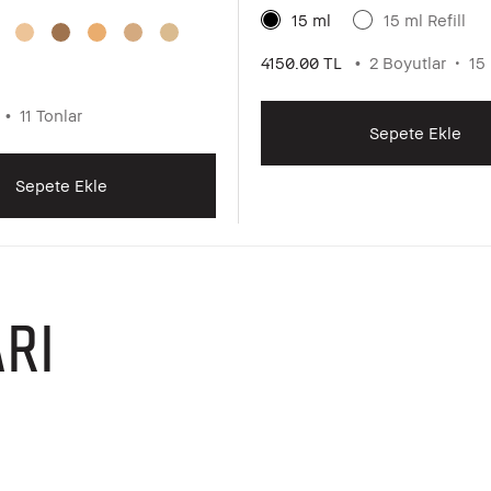
15 ml
15 ml Refill
4150.00 TL
2 Boyutlar
15
11 Tonlar
Sepete Ekle
Sepete Ekle
RI