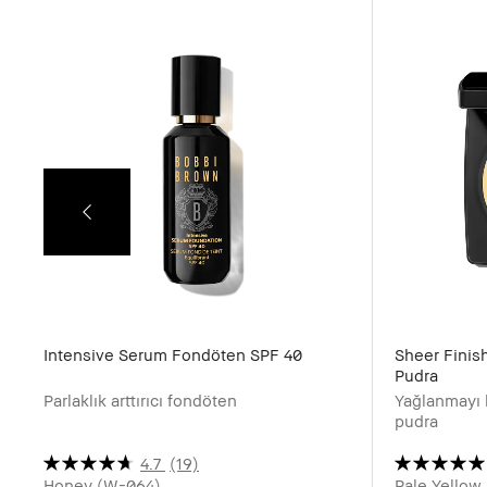
Intensive Serum Fondöten SPF 40
Sheer Finis
Pudra
Parlaklık arttırıcı fondöten
Yağlanmayı k
pudra
4.7
(19)
Honey (W-064)
Pale Yellow