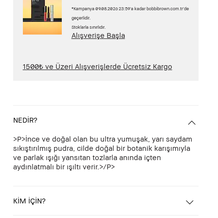
*Kampanya 09.08.2026 23:59’a kadar bobbibrown.com.tr’de
geçerlidir.
Stoklarla sınırlıdır.
Alışverişe Başla
1500₺ ve Üzeri Alışverişlerde Ücretsiz Kargo
NEDİR?
>P>İnce ve doğal olan bu ultra yumuşak, yarı saydam
sıkıştırılmış pudra, cilde doğal bir botanik karışımıyla
ve parlak ışığı yansıtan tozlarla anında içten
aydınlatmalı bir ışıltı verir.>/P>
KİM İÇİN?