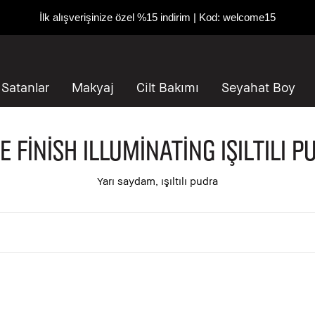
1500 TL ve üzeri alışverişlerde ücretsiz kargo
 Satanlar
Makyaj
Cilt Bakımı
Seyahat Boy
 Finish Illuminating Işıltılı P
Yarı saydam, ışıltılı pudra