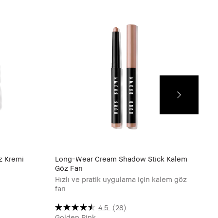
z Kremi
Long-Wear Cream Shadow Stick Kalem
S
Göz Farı
Hızlı ve pratik uygulama için kalem göz
farı
4.5
(28)
W
Golden Pink