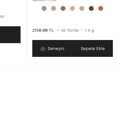
 ml
2
2150.00 TL
45 Tonlar
1.6 g
Deneyin
Sepete Ekle