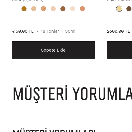
4150.00 TL
18 Tonlar
30ml
2600.00 TL
Sepete Ekle
MÜŞTERI YORUMLA