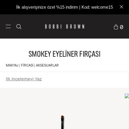
İlk alışverişinize özel %15 indirim | Kod: welcome15
0
Smokey Eyeliner Fırçası
MAKYAJ | FIRCASI | AKSESUARLAR
Ilk Incelemeyi Yaz