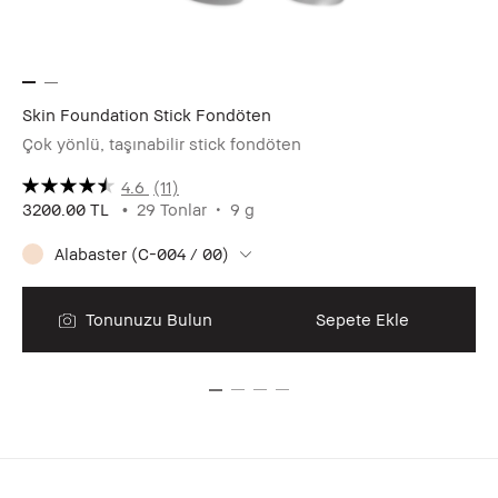
Skin Foundation Stick Fondöten
Ult
Çok yönlü, taşınabilir stick fondöten
Has
4.6
(11)
3200.00 TL
29 Tonlar
9 g
18
Alabaster (C-004 / 00)
Tonunuzu Bulun
Sepete Ekle