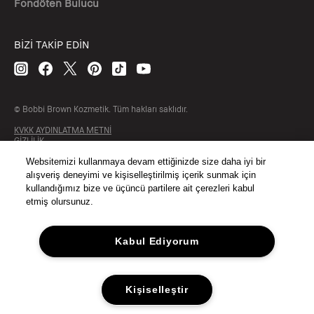
Fondöten Bulucu
BİZİ TAKİP EDİN
© Bobbi Brown Kozmetik. Tüm hakları saklıdır.
KVKK AYDINLATMA METNİ
GİZLİLİK
ŞARTLAR & KOŞULLAR
Websitemizi kullanmaya devam ettiğinizde size daha iyi bir
SİTE ÇEREZ YÖNETİMİ
alışveriş deneyimi ve kişiselleştirilmiş içerik sunmak için
kullandığımız bize ve üçüncü partilere ait çerezleri kabul
etmiş olursunuz.
Kabul Ediyorum
Kişiselleştir