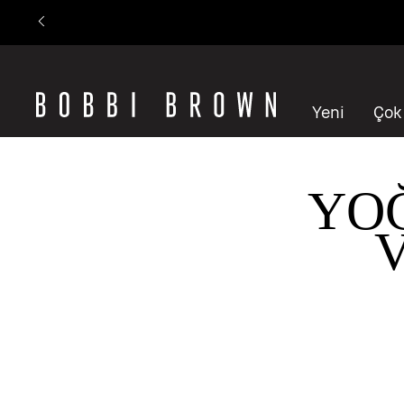
Yeni
Çok
YO