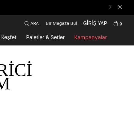
GİRİŞ YAP
ARA
Bir Mağaza Bul
0
Keşfet
Paletler & Setler
Kampanyalar
İCİ
M