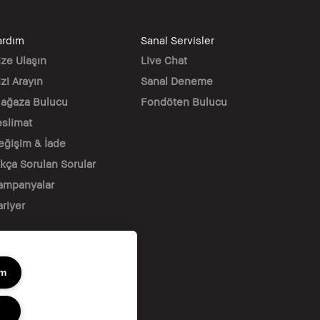
ardım
Sanal Servisler
ize Ulaşın
Live Chat
zi Arayın
Sanal Deneme
ağaza Bulucu
Fondöten Bulucu
eslimat
eğişim & İade
ıkça Sorulan Sorular
ampanyalar
ariyer
um