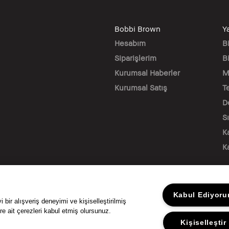
Bobbi Brown
Y
Hesabım
B
Siparişlerim
Bi
Kurumsal Haberler
M
Kurumsal Satış
T
D
S
K
K
BİZİ TAKİP EDİN
Kabul Ediyor
bir alışveriş deneyimi ve kişiselleştirilmiş
re ait çerezleri kabul etmiş olursunuz.
Kişiselleştir