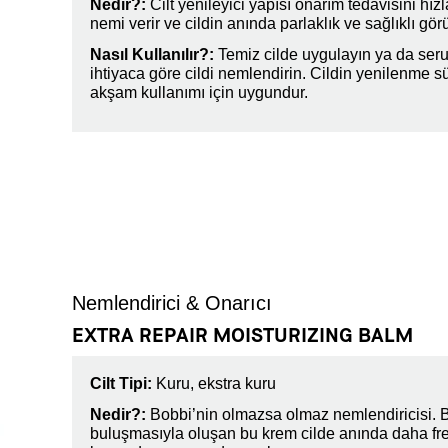
Nedir?:
Cilt yenileyici yapısı onarım tedavisini hızl
nemi verir ve cildin anında parlaklık ve sağlıklı g
Nasıl Kullanılır?:
Temiz cilde uygulayın ya da ser
ihtiyaca göre cildi nemlendirin. Cildin yenilenme
akşam kullanımı için uygundur.
Nemlendirici & Onarıcı
EXTRA REPAIR MOISTURIZING BALM
Cilt Tipi:
Kuru, ekstra kuru
Nedir?:
Bobbi’nin olmazsa olmaz nemlendiricisi. Bal
buluşmasıyla oluşan bu krem cilde anında daha f