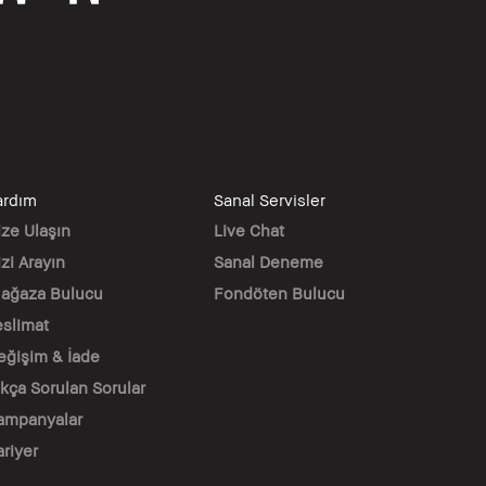
ardım
Sanal Servisler
ize Ulaşın
Live Chat
zi Arayın
Sanal Deneme
ağaza Bulucu
Fondöten Bulucu
eslimat
eğişim & İade
ıkça Sorulan Sorular
ampanyalar
ariyer