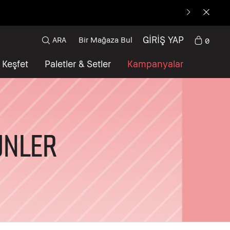
GİRİŞ YAP
ARA
Bir Mağaza Bul
0
Keşfet
Paletler & Setler
Kampanyalar
ÜNLER