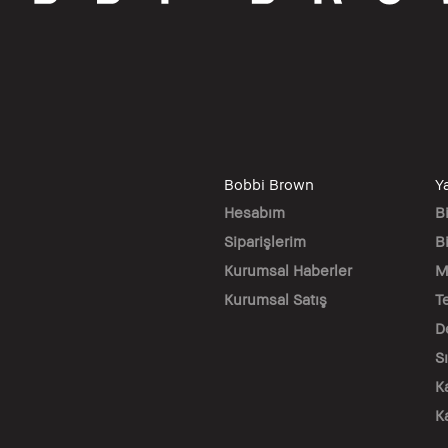
Bobbi Brown
Y
Hesabım
B
Siparişlerim
Bi
Kurumsal Haberler
M
Kurumsal Satış
T
D
S
K
K